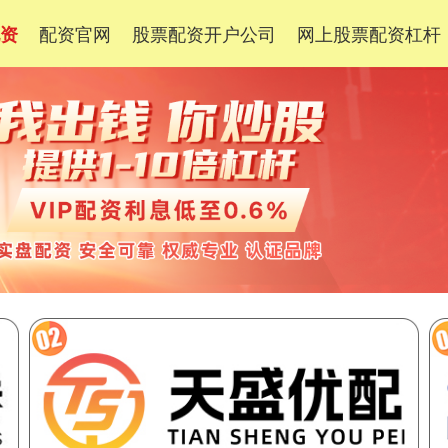
配资官网
股票配资开户公司
网上股票配资杠杆
配资