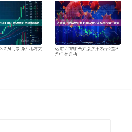
景区终身门票”激活地方文
达道宝 “肥胖合并脂肪肝防治公益科
普行动”启动