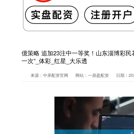
億策略 追加23注中一等奖！山东淄博彩民花
一次”_体彩_红星_大乐透
来源：中承配资官网
网站：一鼎盈配资
日期：2026