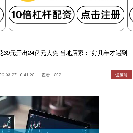
69元开出24亿元大奖 当地店家：“好几年才遇到
-03-27 10:41:22
查看：202
億策略