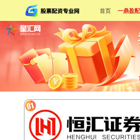
首页
一鼎盈