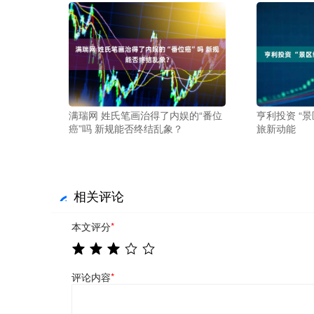
满瑞网 姓氏笔画治得了内娱的“番位
亨利投资 “
癌”吗 新规能否终结乱象？
旅新动能
相关评论
本文评分
*
评论内容
*