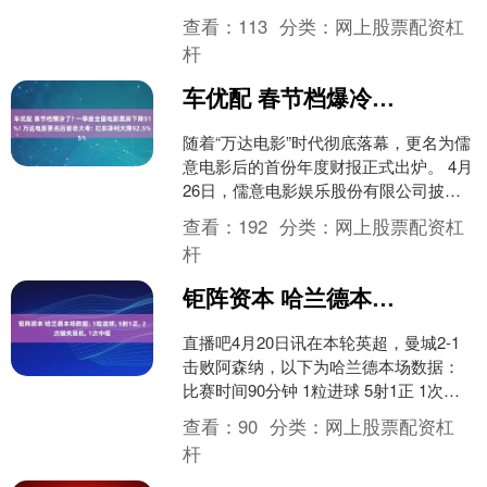
教授 临床痛点：一个困扰4亿中国人
查看：
113
分类：
网上股票配资杠
的“灰色地带” ....
杆
车优配 春节档爆冷了? 一季度全国电影票房下降51%! 万达电影更名后首场大考: 扣非净利大降92.5%
随着“万达电影”时代彻底落幕，更名为儒
意电影后的首份年度财报正式出炉。 4月
26日，儒意电影娱乐股份有限公司披露
2025年年度报告与2026年第一季度报
查看：
192
分类：
网上股票配资杠
告。 年....
杆
钜阵资本 哈兰德本场数据: 1粒进球, 5射1正, 2次错失良机, 1次中框
直播吧4月20日讯在本轮英超，曼城2-1
击败阿森纳，以下为哈兰德本场数据：
比赛时间90分钟 1粒进球 5射1正 1次中
框 2次错失良机 28次触球 1次关键传....
查看：
90
分类：
网上股票配资杠
杆