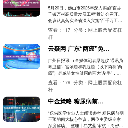
5月20日，佛山市2026年深入实施“百县
千镇万村高质量发展工程”推进会召开。
会议认真落实全省深入实施“百千万工
程”促进城乡区域协调发展推进会工作部
查看：
117
分类：
网上股票配资杠
署，总结佛山....
杆
云燚网 广东“两癌”免费筛查机构地图上线
广州日报讯 （全媒体记者梁超仪 通讯员
粤卫信）宫颈癌和乳腺癌（以下简称“两
癌”）是威胁女性健康的两大“杀手”，但
均可防可治。记者从广东省卫生健康委
查看：
179
分类：
网上股票配资杠
获悉，2026....
杆
中金策略 糖尿病前期要不要治？北大、湘雅两大顶尖团队“吵翻了”
*仅供医学专业人士阅读参考 糖尿病前期
干预的四大核心争议，两位主委级专家
深度解读。 整理丨易艾蓝 审核：周智广