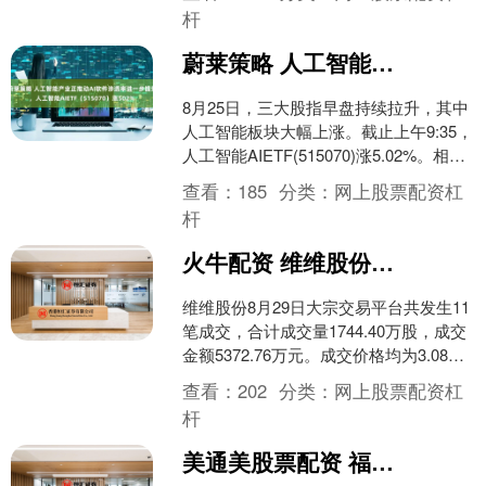
损，但对郭嘉文来....
杆
蔚莱策略 人工智能产业正推动AI软件渗透率进一步提升，人工智能AIETF（515070）涨502%
8月25日，三大股指早盘持续拉升，其中
人工智能板块大幅上涨。截止上午9:35，
人工智能AIETF(515070)涨5.02%。相关
成分股中，中科曙光涨10.00....
查看：
185
分类：
网上股票配资杠
杆
火牛配资 维维股份现11笔大宗交易 总成交金额537276万元
维维股份8月29日大宗交易平台共发生11
笔成交，合计成交量1744.40万股，成交
金额5372.76万元。成交价格均为3.08
元，相对今日收盘价折价9.68%。....
查看：
202
分类：
网上股票配资杠
杆
美通美股票配资 福达合金（603045）：营收增长但盈利承压，现金流与债务风险需关注