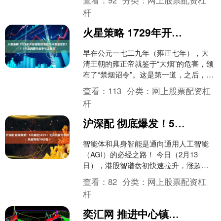
查看：
92
分类：
网上股票配资杠
子宫上....
杆
火星策略 1729年开始禁烟的清廷为何愈禁愈烈？111年后的侵华战争与之有关
早在公元一七二九年（雍正七年），大
清王朝的雍正帝就鉴于“大烟”的危害，颁
布了“禁烟诏令”。这是第一道，之后，朝
廷的“禁烟令”更是叠见层出。 谁
查看：
113
分类：
网上股票配资杠
知，“烟”是愈禁愈....
杆
沪深配 彻底爆发！5天暴拉142%！王兴兴重大预判：热度将高1000倍！
智能体和具身智能是通向通用人工智能
（AGI）的必经之路！ 今日（2月13
日），港股智谱盘初快速拉升，涨超
20%，股价再创新高。过去5个交易日，
查看：
82
分类：
网上股票配资杠
该股最大涨幅达14....
杆
奕汇网 推进中心镇现代化建设！乐平镇绘就“百千万工程”五年宏图