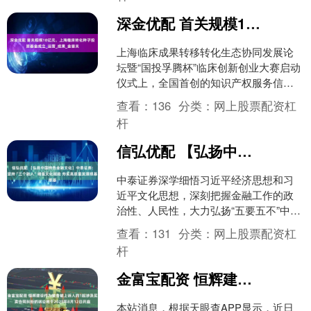
深金优配 首关规模18亿元，上海临床转化种子投资基金成立_运营_成果_金首关
上海临床成果转移转化生态协同发展论
坛暨“国投孚腾杯”临床创新创业大赛启动
仪式上，全国首创的知识产权服务信托
公司化运营模式以及首个专注临床转化
查看：
136
分类：
网上股票配资杠
的上海临床转化种子投....
杆
信弘优配 【弘扬中国特色金融文化】中泰证券：坚持“三个融入”增强文化赋能 夯实高质量发展根基
中泰证券深学细悟习近平经济思想和习
近平文化思想，深刻把握金融工作的政
治性、人民性，大力弘扬“五要五不”中国
特色金融文化，为我省“走在前、挑大
查看：
131
分类：
网上股票配资杠
梁”贡献金融力量。 ....
杆
金富宝配资 恒辉建设作为被告被上诉人的1起涉及买卖合同纠纷的诉讼将于2025年8月12日开庭
本站消息，根据天眼查APP显示，近日