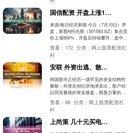
杆
国信配资 开盘上涨1070%，这支新股什么来头？
来源|每日经济新闻 今日（7月10日）早
盘，新股N托伦斯（301583.SZ）集合竞
价上涨800%，开盘后持续攀升，盘中一
度大涨1070%，触发临停，股价报26....
查看：
172
分类：
网上股票配资杠
杆
安联 外资出逃、散户爆买！摩根大通详解韩国股市巨震背后的资金博弈
韩国股市正经历一场罕见的资金结构性
撕裂：外资在创纪录地净卖出，散户却
以同等量级的资金接盘，两股力量的对
冲在AI浪潮驱动的基本面上行背景下，共
查看：
98
分类：
网上股票配资杠
同塑造了这个亚洲最波....
杆
上尚策 几十元买电动自行车假号牌 免费业务为何催生“黑产”链条？