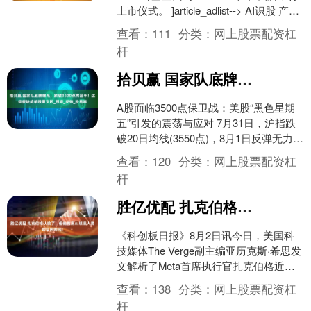
上市仪式。 ]article_adlist--> AI识股 产品
简介 中银中....
查看：
111
分类：
网上股票配资杠
杆
拾贝赢 国家队底牌曝光，跌破3500点将出手！这些板块成杀跌重灾区_预期_反弹_股息率
A股面临3500点保卫战：美股“黑色星期
五”引发的震荡与应对 7月31日，沪指跌
破20日均线(3550点)，8月1日反弹无力，
再次失守5日均线，关键支撑下移至3....
查看：
120
分类：
网上股票配资杠
杆
胜亿优配 扎克伯格认输了，但他将用AI填满人类的空闲时间！
《科创板日报》8月2日讯今日，美国科
技媒体The Verge副主编亚历克斯·希思发
文解析了Meta首席执行官扎克伯格近日
发表的《个人超级智能宣言》背后深
查看：
138
分类：
网上股票配资杠
意。希思....
杆