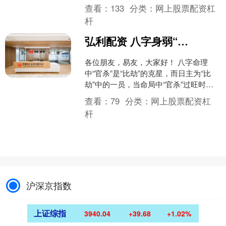
前穿着浅金色奇怪衣衫的绝色男子。心
查看：
133
分类：
网上股票配资杠
中暗自吐槽：大清都....
杆
弘利配资 八字身弱“官杀”旺，再逢“食伤”岁运真的是克泄交加吗？
各位朋友，易友，大家好！ 八字命理
中“官杀”是“比劫”的克星，而日主为“比
劫”中的一员，当命局中“官杀”过旺时，
自然就对众“比劫”构成克制，这就会严重
查看：
79
分类：
网上股票配资杠
压缩“比劫....
杆
沪深京指数
上证综指
3940.04
+39.68
+1.02%