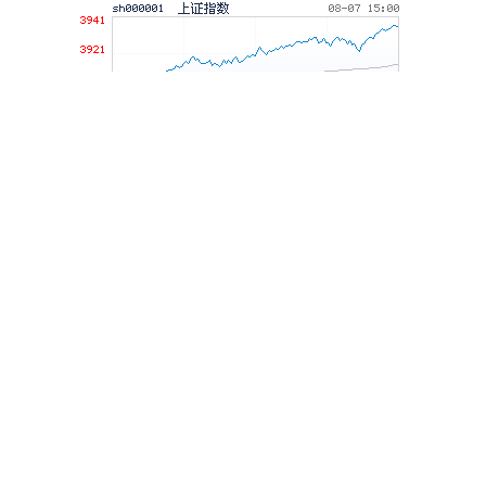
深证成指
14311.01
+200.89
+1.42%
沪深300
4694.44
+43.13
+0.93%
北证50
1134.24
+11.37
+1.01%
创业板指
3563.12
+47.56
+1.35%
基金指数
7242.10
+12.30
+0.17%
国债指数
229.69
+0.10
+0.04%
期指IC0
7877.80
+164.40
+2.13%