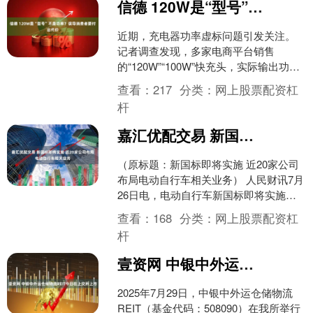
信德 120W是“型号”不是功率？误导消费者要付出代价
近期，充电器功率虚标问题引发关注。
记者调查发现，多家电商平台销售
的“120W”“100W”快充头，实际输出功率
大多仅为22W至22.5W，部分商家承
查看：
217
分类：
网上股票配资杠
认“120W....
杆
嘉汇优配交易 新国标即将实施 近20家公司布局电动自行车相关业务
（原标题：新国标即将实施 近20家公司
布局电动自行车相关业务） 人民财讯7月
26日电，电动自行车新国标即将实施。A
股市场布局电动自行车相关业务的上市
查看：
168
分类：
网上股票配资杠
公司接近20....
杆
壹资网 中银中外运仓储物流REIT今日在上交所上市
2025年7月29日，中银中外运仓储物流
REIT（基金代码：508090）在我所举行