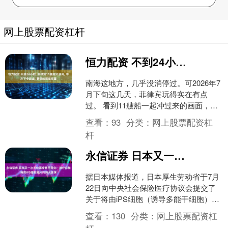
网上股票配资杠杆
恒力配资 不到24小时, 菲律宾11艘船又侵闯, 中方下令反击, 更狠的还在后面
南海这地方，几乎没消停过。可2026年7
月下旬这几天，菲律宾玩得实在有点
过。 看到11艘船一起冲过来的画面，心
里都咯噔一下。菲方这回不是零敲碎
查看：
93
分类：
网上股票配资杠
打，而是把撞船、集....
杆
永信证券 日本又一次天价医疗费平民化：治疗心脏病的iPS细胞贴片药纳入医保
据日本媒体报道，日本厚生劳动省于7月
22日向中央社会保险医疗协议会提交了
关于将由iPS细胞（诱导多能干细胞）制
成的心脏病治疗用再生医疗产品纳入公
查看：
130
分类：
网上股票配资杠
共医疗保险的方案....