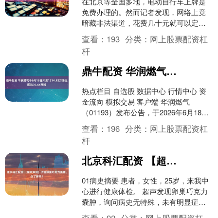
在北京等全国多地，电动自行车上牌是
免费办理的。然而记者发现，网络上竟
暗藏非法渠道，花费几十元就可以定制
假牌照，真假号牌肉眼难以甄别。有不
查看：
193
分类：
网上股票配资杠
少车主和商家为规避监管铤....
杆
鼎牛配资 华润燃气于6月18日斥资1214.92万港元回购76.64万股
热点栏目 自选股 数据中心 行情中心 资
金流向 模拟交易 客户端 华润燃气
（01193）发布公告，于2026年6月18日
斥资1214.92万港元回购76.64万....
查看：
196
分类：
网上股票配资杠
杆
北京科汇配资 【超声病例】子宫卵巢巧克力囊肿，你了解吗？
01病史摘要 患者，女性，25岁，来我中
心进行健康体检。 超声发现卵巢巧克力
囊肿，询问病史无特殊，未有明显症
状。 02超声图像 03超声报告 超声提示：