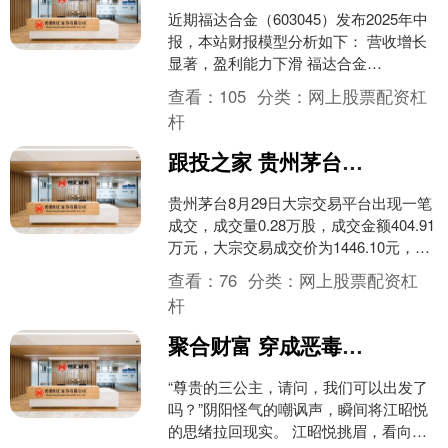
近期福达合金（603045）发布2025年中
报，本站财报模型分析如下： 营收增长
显著，盈利能力下滑 福达合金
（603045）2025年中报显示，公司营业
查看：
105
分类：
网上股票配资杠
总收入达....
杆
跟投之家 贵州茅台大宗交易成交40491万元
贵州茅台8月29日大宗交易平台出现一笔
成交，成交量0.28万股，成交金额404.91
万元，大宗交易成交价为1446.10元，相
对今日收盘价折价2.29%。该笔交....
查看：
76
分类：
网上股票配资杠
杆
聚合财富 穿成恶毒向导成了顶尖哨兵们的心尖宠 江昭悦 “尊贵的三公主，请问，我们可以出发了吗？”阴阳怪气的嘲讽声，瞬间将江昭悦的思绪拉回现实。
“尊贵的三公主，请问，我们可以出发了
吗？”阴阳怪气的嘲讽声，瞬间将江昭悦
的思绪拉回现实。 江昭悦挑眉，看向面