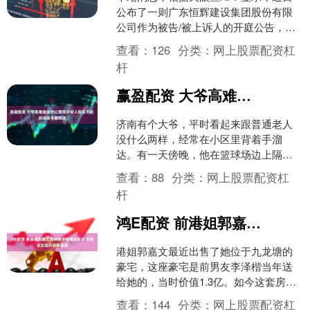
公布了一则广东恒辉建设集团股份有限
公司作为被告/被上诉人的开庭公告，详
细内容如下： 案号：（2025）粤0106民
查看：
126
分类：
网上股票配资杠
初1713....
杆
赢盈配资 大爷高难度动作让围观年轻人自叹不如 民间高手展绝技
济南有个大爷，平时看起来跟普通老人
没什么两样，经常在小区里背着手溜
达。有一天傍晚，他在篮球场边上隔着
铁丝网随手扔了三个球，全都空心入
查看：
88
分类：
网上股票配资杠
网，旁边一群年轻人都看傻了。....
杆
鸿E配资 前港姐郭嘉文卖掉李泽楷赠送豪宅 告别旧生活开启新篇章
港姐郭嘉文最近出售了她位于九龙塘的
豪宅，这座豪宅是前男友李泽楷当年送
给她的，当时价值1.3亿。如今这套房产
以超过7800万的价格售出，虽然有所亏
查看：
144
分类：
网上股票配资杠