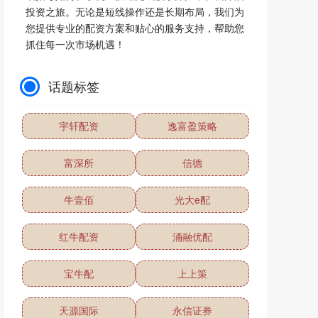
投资之旅。无论是短线操作还是长期布局，我们为
您提供专业的配资方案和贴心的服务支持，帮助您
抓住每一次市场机遇！
话题标签
宇轩配资
逸富盈策略
富深所
信德
牛壹佰
光大e配
红牛配资
涌融优配
宝牛配
上上策
天源国际
永信证券