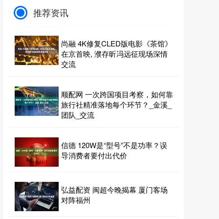
推荐资讯
尚融 4K修复CLED版电影《茶馆》
在京首映, 濮存昕冯远征现场深情
交流
顺配网 一次跨国项目考察，如何靠
旅行社精准落地每个环节？_金溪_
团队_交流
信德 120W是“型号”不是功率？误
导消费者要付出代价
弘益配资 闽超今晚揭幕 厦门客场
对阵福州