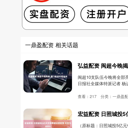
一鼎盈配资 相关话题
弘益配资 闽超今晚揭
闽超10支队伍今晚将全部
日报社全媒体特派记者 杨进
查看：
217
分类：
一鼎盈
宏益配资 日照城投5
（原标题：日照城投5亿元中