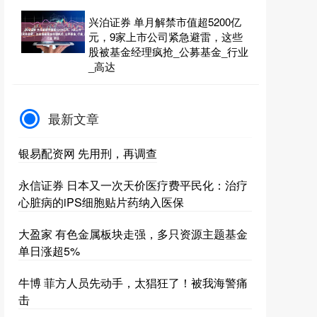
兴泊证券 单月解禁市值超5200亿
元，9家上市公司紧急避雷，这些
股被基金经理疯抢_公募基金_行业
_高达
最新文章
银易配资网 先用刑，再调查
永信证券 日本又一次天价医疗费平民化：治疗
心脏病的iPS细胞贴片药纳入医保
大盈家 有色金属板块走强，多只资源主题基金
单日涨超5%
牛博 菲方人员先动手，太猖狂了！被我海警痛
击