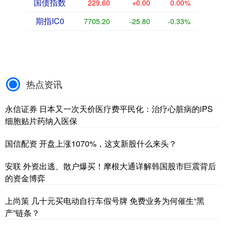
国债指数
229.60
+0.00
0.00%
期指IC0
7705.20
-25.80
-0.33%
热点资讯
永信证券 日本又一次天价医疗费平民化：治疗心脏病的iPS
细胞贴片药纳入医保
国信配资 开盘上涨1070%，这支新股什么来头？
安联 外资出逃、散户爆买！摩根大通详解韩国股市巨震背后
的资金博弈
上尚策 几十元买电动自行车假号牌 免费业务为何催生“黑
产”链条？