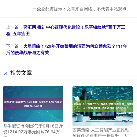
一鼎盈配资提示：文章来自网络，不代表本站观点。
上一篇：
奕汇网 推进中心镇现代化建设！乐平镇绘就“百千万工
程”五年宏图
下一篇：
火星策略 1729年开始禁烟的清廷为何愈禁愈烈？111年
后的侵华战争与之有关
相关文章
鼎牛配资 华润燃气于6月18日斥
蔚莱策略 人工智能产业正推动
资1214.92万港元回购76.64万
AI软件渗透率进一步提升，人工