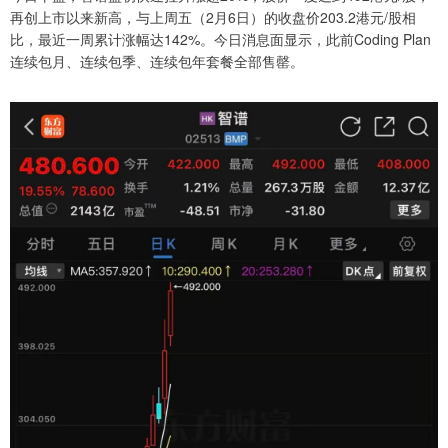
再创上市以来新高，与上周五（2月6日）的收盘价203.2港元/股相
比，最近一周累计涨幅达142%。今日消息面显示，此前Coding Plan
连续包月、连续包季、连续包年套餐全部售罄。