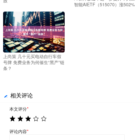
股
智能AIETF（515070）涨502%
上尚策 几十元买电动自行车假
号牌 免费业务为何催生“黑产”链
条？
相关评论
本文评分
*
评论内容
*