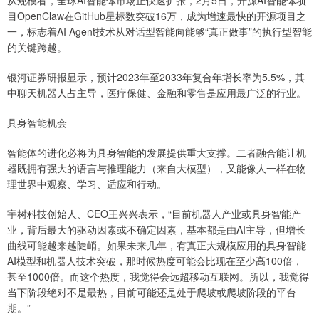
目OpenClaw在GitHub星标数突破16万，成为增速最快的开源项目之
一，标志着AI Agent技术从对话型智能向能够“真正做事”的执行型智能
的关键跨越。
银河证券研报显示，预计2023年至2033年复合年增长率为5.5%，其
中聊天机器人占主导，医疗保健、金融和零售是应用最广泛的行业。
具身智能机会
智能体的进化必将为具身智能的发展提供重大支撑。二者融合能让机
器既拥有强大的语言与推理能力（来自大模型），又能像人一样在物
理世界中观察、学习、适应和行动。‌
宇树科技创始人、CEO王兴兴表示，“目前机器人产业或具身智能产
业，背后最大的驱动因素或不确定因素，基本都是由AI主导，但增长
曲线可能越来越陡峭。如果未来几年，有真正大规模应用的具身智能
AI模型和机器人技术突破，那时候热度可能会比现在至少高100倍，
甚至1000倍。而这个热度，我觉得会远超移动互联网。所以，我觉得
当下阶段绝对不是最热，目前可能还是处于爬坡或爬坡阶段的平台
期。”