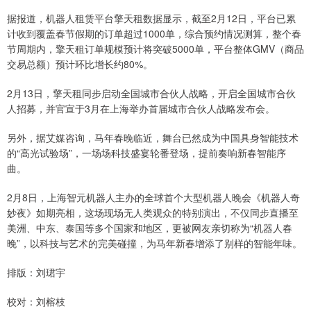
据报道，机器人租赁平台擎天租数据显示，截至2月12日，平台已累
计收到覆盖春节假期的订单超过1000单，综合预约情况测算，整个春
节周期内，擎天租订单规模预计将突破5000单，平台整体GMV（商品
交易总额）预计环比增长约80%。
2月13日，擎天租同步启动全国城市合伙人战略，开启全国城市合伙
人招募，并官宣于3月在上海举办首届城市合伙人战略发布会。
另外，据艾媒咨询，马年春晚临近，舞台已然成为中国具身智能技术
的“高光试验场”，一场场科技盛宴轮番登场，提前奏响新春智能序
曲。
2月8日，上海智元机器人主办的全球首个大型机器人晚会《机器人奇
妙夜》如期亮相，这场现场无人类观众的特别演出，不仅同步直播至
美洲、中东、泰国等多个国家和地区，更被网友亲切称为“机器人春
晚”，以科技与艺术的完美碰撞，为马年新春增添了别样的智能年味。
排版：刘珺宇
校对：刘榕枝