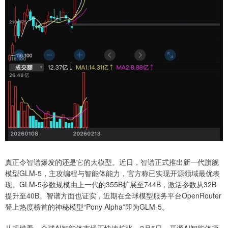
真正令智谱爆发的还是它的大模型。近日，智谱正式推出新一代旗舰
模型GLM-5，主攻编程与智能体能力，官方称已实现开源领域最优表
现。GLM-5参数规模由上一代的355B扩展至744B，激活参数从32B
提升至40B。智谱方面也证实，近期在全球模型服务平台OpenRouter
登上热度榜首的神秘模型“Pony Alpha”即为GLM-5。
从规模看，全球AI智能体市场正快速扩张，2月5日，开源AI智能体项