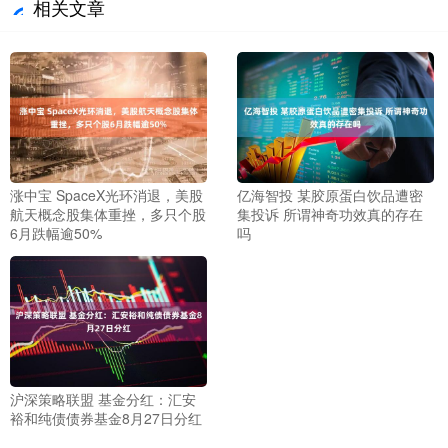
相关文章
涨中宝 SpaceX光环消退，美股
亿海智投 某胶原蛋白饮品遭密
航天概念股集体重挫，多只个股
集投诉 所谓神奇功效真的存在
6月跌幅逾50%
吗
沪深策略联盟 基金分红：汇安
裕和纯债债券基金8月27日分红