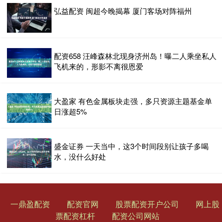
弘益配资 闽超今晚揭幕 厦门客场对阵福州
配资658 汪峰森林北现身济州岛！曝二人乘坐私人
飞机来的，形影不离很恩爱
大盈家 有色金属板块走强，多只资源主题基金单
日涨超5%
盛金证券 一天当中，这3个时间段别让孩子多喝
水，没什么好处
一鼎盈配资
配资官网
股票配资开户公司
网上股
票配资杠杆
配资公司网站