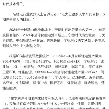
时代技术骨干。
一名锂电行业资深人士告诉记者：“老大是很多人学习的目标，前
期也是挖人的目标。”
2024年全球动力电池市场上，宁德时代出货量排名第一，中创新
航排名第四；2024年全球储能电池市场上，宁德时代出货量第一，海
辰储能、中创新航位列其后。也就是说，宁德时代的专利战，是电池
领域头部企业的利益之争。
根据ICC鑫椤资讯数据统计，2025年1—6月全球锂电池产量为
986.47GWH，同比增长48.29%。Top10企业分别为：宁德时代、比
亚迪、LG、中创新航、亿纬锂能、国轩高科、瑞浦兰钧、厦门海辰、
三星SDI、蜂巢能源。2025年1—6月全球储能电池产量258Gwh，同
比增长106%。Top10企业分别为：宁德时代、亿纬锂能、海辰储能、
比亚迪、中创新航、瑞浦兰钧、国轩高科、远景能源、赣锋锂电、楚
能新能源。
“在专利许可期限内未经专利权人许可，也没有法律规定的免责事
由，实施具有保护范围内的专利技术，进行制造、使用、许诺销售、
销售、进口专利产品的行为，会判定为专利侵权。”康德智库专家、北