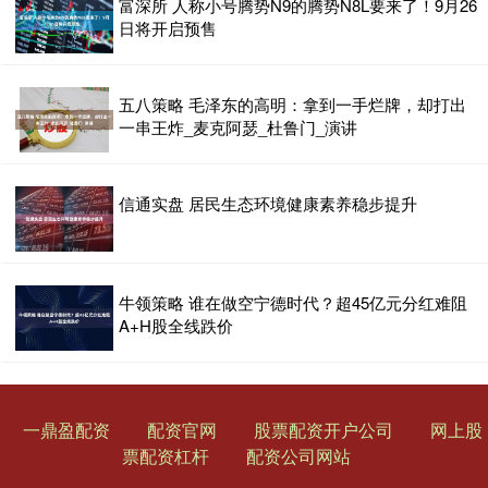
富深所 人称小号腾势N9的腾势N8L要来了！9月26
日将开启预售
五八策略 毛泽东的高明：拿到一手烂牌，却打出
一串王炸_麦克阿瑟_杜鲁门_演讲
信通实盘 居民生态环境健康素养稳步提升
牛领策略 谁在做空宁德时代？超45亿元分红难阻
A+H股全线跌价
一鼎盈配资
配资官网
股票配资开户公司
网上股
票配资杠杆
配资公司网站