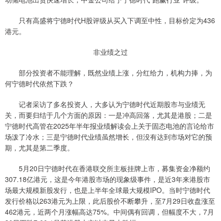
只有高盛将宁德时代H股评级从买入下调至中性，目标价定为436
港元。
非业绩之过
部分投资者不能理解，既然业绩上涨，分红给力，机构力捧，为
何宁德时代依然下跌？
记者采访了多名投资人，大多认为宁德时代近期股市与业绩无
关，而要归结于几个方面的原因：一是冲高回落，尤其是港股；二是
宁德时代高管在2025年半年报业绩解读会上关于固态电池的言论给市
场泼了冷水；三是宁德时代业绩虽然增长，但没有达到市场对它的预
期，尤其是第二季度。
5月20日宁德时代在香港联交所主板挂牌上市，募集资金净额约
307.18亿港元，这是今年港股市场的现象级事件，是近3年来港股市
场最大规模新股发行，也是上半年全球最大规模IPO。当时宁德时代
发行价格以263港元为上限，此后股价不断攀升，至7月29日收盘涨至
462港元，近两个月涨幅高达75%。中间偶有回调，但幅度不大，7月