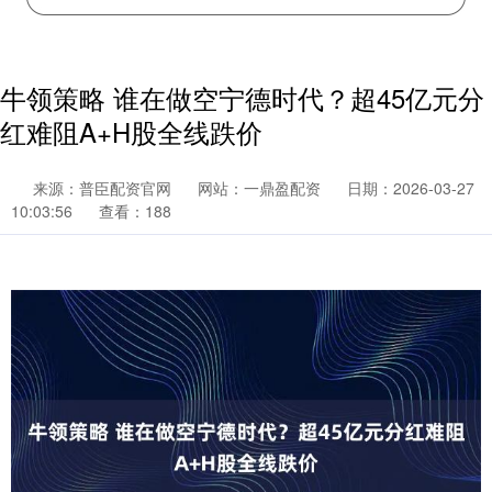
牛领策略 谁在做空宁德时代？超45亿元分
红难阻A+H股全线跌价
来源：普臣配资官网
网站：一鼎盈配资
日期：2026-03-27
10:03:56
查看：188