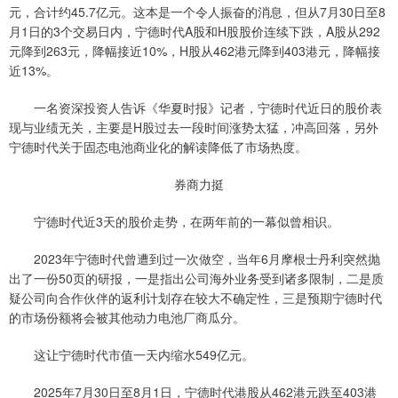
元，合计约45.7亿元。这本是一个令人振奋的消息，但从7月30日至8
月1日的3个交易日内，宁德时代A股和H股股价连续下跌，A股从292
元降到263元，降幅接近10%，H股从462港元降到403港元，降幅接
近13%。
一名资深投资人告诉《华夏时报》记者，宁德时代近日的股价表
现与业绩无关，主要是H股过去一段时间涨势太猛，冲高回落，另外
宁德时代关于固态电池商业化的解读降低了市场热度。
券商力挺
宁德时代近3天的股价走势，在两年前的一幕似曾相识。
2023年宁德时代曾遭到过一次做空，当年6月摩根士丹利突然抛
出了一份50页的研报，一是指出公司海外业务受到诸多限制，二是质
疑公司向合作伙伴的返利计划存在较大不确定性，三是预期宁德时代
的市场份额将会被其他动力电池厂商瓜分。
这让宁德时代市值一天内缩水549亿元。
2025年7月30日至8月1日，宁德时代港股从462港元跌至403港