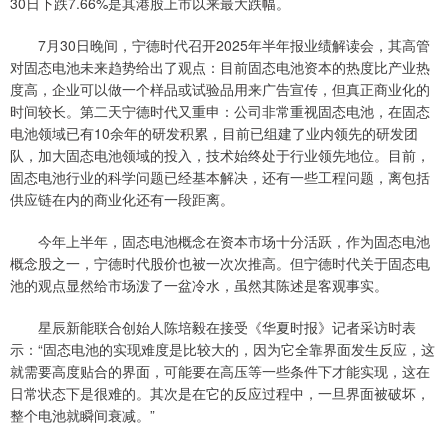
30日下跌7.66%是其港股上市以来最大跌幅。
7月30日晚间，宁德时代召开2025年半年报业绩解读会，其高管
对固态电池未来趋势给出了观点：目前固态电池资本的热度比产业热
度高，企业可以做一个样品或试验品用来广告宣传，但真正商业化的
时间较长。第二天宁德时代又重申：公司非常重视固态电池，在固态
电池领域已有10余年的研发积累，目前已组建了业内领先的研发团
队，加大固态电池领域的投入，技术始终处于行业领先地位。目前，
固态电池行业的科学问题已经基本解决，还有一些工程问题，离包括
供应链在内的商业化还有一段距离。
今年上半年，固态电池概念在资本市场十分活跃，作为固态电池
概念股之一，宁德时代股价也被一次次推高。但宁德时代关于固态电
池的观点显然给市场泼了一盆冷水，虽然其陈述是客观事实。
星辰新能联合创始人陈培毅在接受《华夏时报》记者采访时表
示：“固态电池的实现难度是比较大的，因为它全靠界面发生反应，这
就需要高度贴合的界面，可能要在高压等一些条件下才能实现，这在
日常状态下是很难的。其次是在它的反应过程中，一旦界面被破坏，
整个电池就瞬间衰减。”