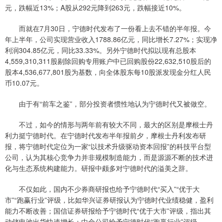
元，跌幅近13%；A股从292元降到263元，跌幅接近10%。
而就在7月30日，宁德时代发布了一份看上去不错的半年报。今
年上半年，公司实现营业收入1788.86亿元，同比增长7.27%；实现净
利润304.85亿元，同比33.33%。另外宁德时代拟以现有总股本
4,559,310,311股剔除回购专用账户中已回购股份22,632,510股后的
股本4,536,677,801股为基数，向全体股东每10股派发现金分红人民
币10.07元。
由于有“前车之鉴”，部分投资者惯性地认为宁德时代又被做空。
不过，如今的情形与两年前有较大不同，最大的区别是摩根士丹
利力挺宁德时代。在宁德时代发布半年报前夕，摩根士丹利发布研
报，将宁德时代定位为一家“以技术升级驱动资本回报”的科技平台型
公司，认为其核心竞争力并非规模制造能力，而是源源不断的技术进
化与生态系统构建能力。研报中颇多对宁德时代的溢美之辞。
不仅如此，国内不少券商研报也给予宁德时代“买入”“优于大
市”“跑赢行业”评级，比如华兴证券研报认为宁德时代业绩稳健，盈利
能力不断改善；国信证券研报给予宁德时代“优于大市”评级，指出其
动储电池出货快速增长；中金公司给予宁德时代“跑赢行业”评级。