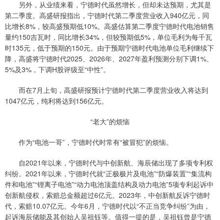
另外，从业绩来看，宁德时代虽然增长，但却未达预期，尤其是
第二季度。高盛研报指出，宁德时代第二季度营业收入940亿元，同
比增长8%，较高盛预期低10%。高盛估算第二季度宁德时代电池销售
量约150吉瓦时，同比增长34%，但较预期低5%，单位毛利为每千瓦
时135元，低于预期的150元。由于预期宁德时代电池单位毛利继续下
降，高盛将宁德时代2025、2026年、2027年盈利预测分别下调1%、
5%及3%，下调H股评级至“中性”。
而在7月上旬，高盛研报预计宁德时代第二季度营业收入将达到
1047亿元，纯利将达到156亿元。
“老大”的烦恼
作为“电池一哥”，宁德时代时常有“被冒犯”的烦恼。
自2021年以来，宁德时代与中创新航、海辰储出现了多项专利权
纠纷。2021年以来，宁德时代就“正极极片及电池”“防爆装置”“集流构
件和电池”“锂离子电池”“动力电池顶盖结构及动力电池”5项专利起诉中
创新航侵权，索赔总金额超过6亿元。2023年，中创新航反诉宁德时
代，索赔10.07亿元。今年6月，宁德时代以“不正当竞争纠纷”为由，
起诉海辰储能及其创始人吴祖钰等。值得一提的是，吴祖钰曾是宁德