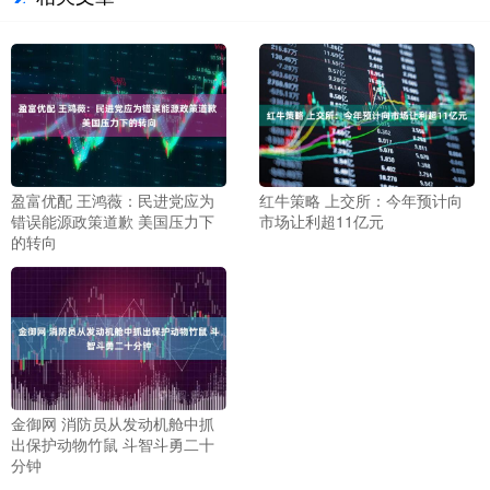
盈富优配 王鸿薇：民进党应为
红牛策略 上交所：今年预计向
错误能源政策道歉 美国压力下
市场让利超11亿元
的转向
金御网 消防员从发动机舱中抓
出保护动物竹鼠 斗智斗勇二十
分钟