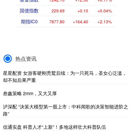
国债指数
229.69
+0.10
+0.04%
期指IC0
7877.80
+164.40
+2.13%
热点资讯
星星配资 女游客硬刚秃鹫后续：为一只死马，圣女心泛滥，
却不知后果严重
叁鑫策略 2mm，又大又厚
泸深配 “决策大模型第一股上市：中科闻歌的决策智能进阶之
路”
信通实盘 科普人才“上新”！多地这样壮大科普队伍