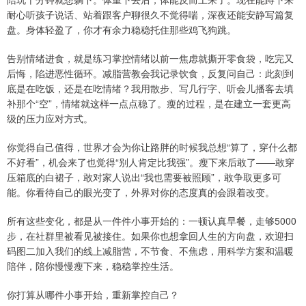
耐心听孩子说话、站着跟客户聊很久不觉得喘，深夜还能安静写篇复
盘。身体轻盈了，你才有余力稳稳托住那些鸡飞狗跳。
告别情绪进食，就是练习掌控情绪以前一焦虑就撕开零食袋，吃完又
后悔，陷进恶性循环。减脂营教会我记录饮食，反复问自己：此刻到
底是在吃饭，还是在吃情绪？我用散步、写几行字、听会儿播客去填
补那个“空”，情绪就这样一点点稳了。瘦的过程，是在建立一套更高
级的压力应对方式。
你觉得自己值得，世界才会为你让路胖的时候我总想“算了，穿什么都
不好看”，机会来了也觉得“别人肯定比我强”。瘦下来后敢了——敢穿
压箱底的白裙子，敢对家人说出“我也需要被照顾”，敢争取更多可
能。你看待自己的眼光变了，外界对你的态度真的会跟着改变。
所有这些变化，都是从一件件小事开始的：一顿认真早餐，走够5000
步，在社群里被看见被接住。如果你也想拿回人生的方向盘，欢迎扫
码图二加入我们的线上减脂营，不节食、不焦虑，用科学方案和温暖
陪伴，陪你慢慢瘦下来，稳稳掌控生活。
你打算从哪件小事开始，重新掌控自己？