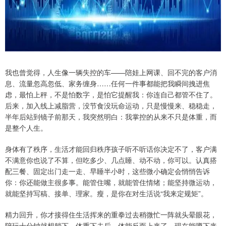
我也曾觉得，人生像一辆失控的车——陪娃上网课、回不完的客户消
息、流量忽高忽低、家务缠身……任何一件事都能把我瞬间拽进焦
虑，最怕上秤，不是怕数字，是怕它提醒我：你连自己都管不住了。
后来，加入线上减脂营，没节食没玩命运动，只是慢慢来、稳稳走，
半年后站到镜子前那天，我突然明白：我掌控的从来不只是体重，而
是整个人生。
身体有了秩序，生活才能回归秩序孩子听不听话你决定不了，客户满
不满意你也说了不算，但吃多少、几点睡、动不动，你可以。认真搭
配三餐、固定出门走一走、早睡半小时，这些微小确定会悄悄告诉
你：你还能做主很多事。能管住嘴，就能管住情绪；能坚持微运动，
就能坚持写稿、接单、理家。瘦，是你在对生活说“我来定规矩”。
精力回升，你才接得住生活挥来的重拳过去稍微忙一阵就头晕眼花，
陪玩十分钟就想躺下。体重下去后，体能反而上来了。现在能蹲下来