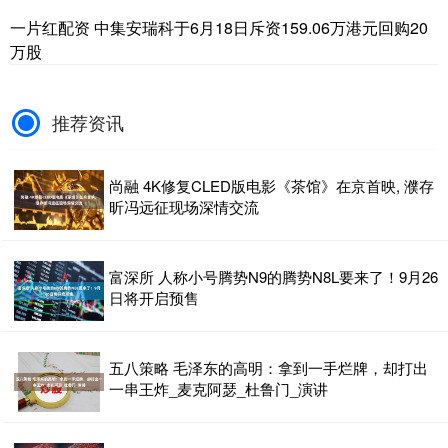
一片红配资 中集安瑞科于6月18日斥资159.06万港元回购20
万股
推荐资讯
尚融 4K修复CLED版电影《茶馆》在京首映, 濮存
昕冯远征现场深情交流
富深所 人称小号腾势N9的腾势N8L要来了！9月26
日将开启预售
五八策略 毛泽东的高明：拿到一手烂牌，却打出
一串王炸_麦克阿瑟_杜鲁门_演讲