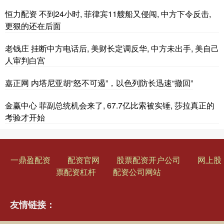
恒力配资 不到24小时, 菲律宾11艘船又侵闯, 中方下令反击,
更狠的还在后面
老钱庄 挂断中方电话后, 美财长定调反华, 中方未出手, 美自己
人审判白宫
嘉正网 内塔尼亚胡“怒不可遏”，以色列防长迅速“撤回”
金赢中心 菲副总统机会来了, 67.7亿比索被实锤, 莎拉真正的
考验才开始
一鼎盈配资
配资官网
股票配资开户公司
网上股
票配资杠杆
配资公司网站
友情链接：