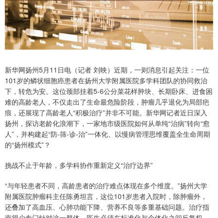
新华网扬州5月11日电（记者 刘映）近期，一则消息引起关注：一位
101岁的鳞状细胞癌患者在扬州大学附属医院多学科团队的协同救治
下，转危为安。这位颈部挂着5-6公分菜花样肿块、长期卧床、进食困
难的高龄老人，不仅走出了生命最危险阶段，肿瘤几乎退化为局部疤
痕，还展现了高龄老人“积极治疗”并非不可能。新华网记者近日深入
扬州，探访老龄化浪潮下，一家地市级医院如何从单纯“治病”转向“愈
人”，并构建起“防-筛-诊-治”一体化、以慢病管理思维覆盖全生命周期
的“扬州模式”？
挑战不止于年龄，多学科协作重新定义“治疗边界”
“与年轻患者不同，高龄患者的治疗难点体现在多个维度。”扬州大学
附属医院肿瘤科主任陈勇坦言，这位101岁患者入院时，除肿瘤外，
还叠加了高血压、心肺功能下降、营养不良等多重基础问题。治疗指
南很少专门针对这一群体，医生必须在标准化与个体化之间反复权