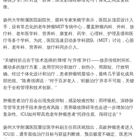
衡。
扬州大学附属医院副院长、眼科专家朱晓宇表示，医院从顶层设计入
手，设有常态化的老年肿瘤MDT专病中心，覆盖肿瘤内科、外科、放
疗科、老年医学科、营养科、康复科、药学、心理科、护理及缓和医
疗等多个学科。为此，医院迅速启动多学科团队（MDT）讨论，心脏
科、老年科、营养科、放疗科同步介入。
“关键转折点在于技术选择的‘降维’与‘升维’并行——放弃传统时间长、
搬动多的放疗方案，改用空间分割放疗，创伤小、周期短、疗效明
确。经过个体化设计和治疗，患者肿瘤明显缩小，最终几乎退化成局
部疤痕。”陈勇强调说：“对于百岁老人，‘积极治疗’并非不可能，关键
在于全程管理和技术创新。”
肿瘤患者治疗后会出现免疫抑制，感染较难控制；而呼吸机、深静脉
导管等支持手段本身也有风险；营养吸收障碍等也会进一步增加治疗
复杂性。ICU如何帮高危老年肿瘤患者“托得住底、闯得过去”？
扬州大学附属医院重症医学科副主任郑庆斌指出，高龄肿瘤患者进入
ICU后，通常面临治疗目标与获益判断难、预后极度不确定、医患沟