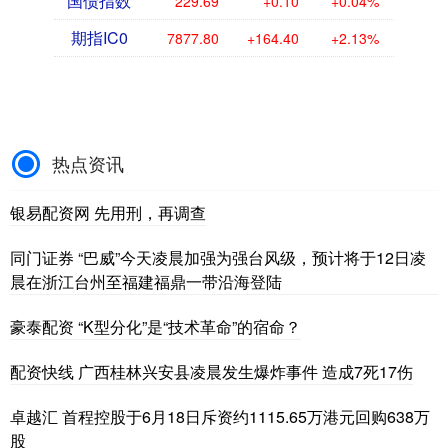
国债指数
229.69
+0.10
+0.04%
期指IC0
7877.80
+164.40
+2.13%
热点资讯
银易配资网 先用刑，再调查
同门证券 “巴威”今天凌晨加强为强台风级，预计将于12日凌
晨在浙江台州至福建福鼎一带沿海登陆
豪泰配资 “K型分化”是“技术革命”的宿命？
配资快线 广西桂林兴安县凌晨发生爆炸事件 造成7死17伤
卓越汇 首程控股于6月18日斥资约1115.65万港元回购638万
股