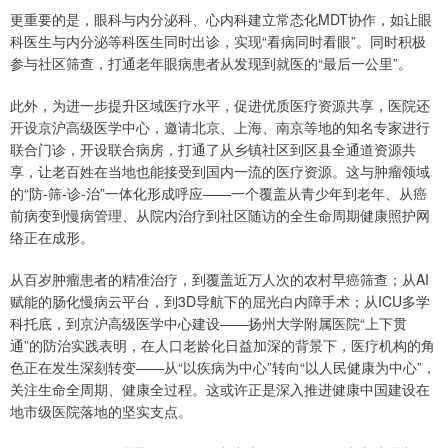
更重要的是，眼科与内分泌科、心内科建立常态化MDT协作，如让眼
科医生与内分泌等科医生同时出诊，实现“看病同时看眼”。同时积极
参与社区筛查，打通老年眼病患者从发现到就医的“最后一公里”。
此外，为进一步提升区域医疗水平，促进优质医疗资源共享，医院还
开设京沪高级医学中心，邀请北京、上海、南京等地的知名专家进行
联合门诊，开设联合病房，打通了从乡镇社区到区县全通道资源共
享，让老百姓在当地也能接受到国内一流的医疗资源。这与肿瘤领域
的“防-筛-诊-治”一体化形成呼应——一个覆盖从青少年到老年、从癌
前病变到慢病管理、从院内治疗到社区随访的全生命周期健康照护网
络正在成形。
从百岁肿瘤患者的精准治疗，到覆盖近万人次的农村早癌筛查；从AI
赋能的肠化慢病云平台，到3D导航下的屈光白内障手术；从ICU多学
科托底，到京沪高级医学中心建设——扬州大学附属医院“上下贯
通”的防治实践表明，在人口老龄化日益加深的背景下，医疗机构的角
色正在发生深刻转变——从“以疾病为中心”转向“以人民健康为中心”，
关注生命全周期、健康全过程。这或许正是深入推进健康中国建设在
地市级医院落地的坚实支点。