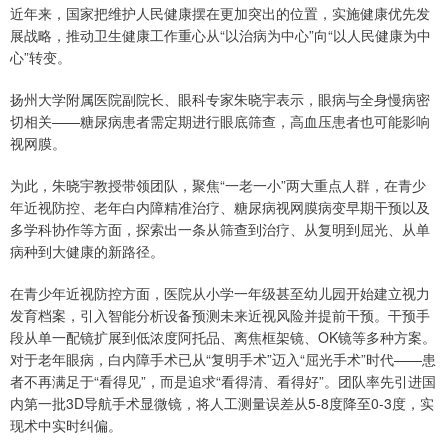
近年来，国家把维护人民健康摆在更加突出的位置，实施健康优先发
展战略，推动卫生健康工作重心从“以治病为中心”向“以人民健康为中
心”转变。
扬州大学附属医院副院长、眼科专家朱晓宇表示，眼病与全身慢病密
切相关——糖尿病患者需定期进行眼底筛查，高血压患者也可能影响
视网膜。
为此，朱晓宇教授带领团队，聚焦“一老一小”两大重点人群，在青少
年近视防控、老年白内障精准治疗、糖尿病视网膜病变早期干预以及
多学科协作等方面，探索出一条从筛查到治疗、从复明到屈光、从单
病种到大健康的新路径。
在青少年近视防控方面，医院从小学一年级甚至幼儿园开始建立视力
发育档案，引入智能分析设备预测未来近视风险并提前干预。干预手
段从单一配镜扩展到低浓度阿托品、离焦框架镜、OK镜等多种方案。
对于老年眼病，白内障手术已从“复明手术”迈入“屈光手术”时代——患
者不再满足于“看得见”，而是追求“看得清、看得好”。团队率先引进国
内第一批3D导航手术显微镜，将人工测量误差从5-8度降至0-3度，实
现术中实时纠偏。