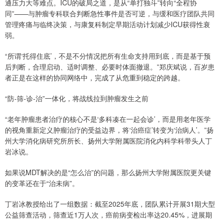
通压力大等难点。ICU的破局之道，是从“单打独斗”转向“全程协
同”——与肿瘤专科联合判断急性事件是否可逆，与缓和医疗团队共同
管理疼痛与临终决策，与康复科制定早期活动计划减少ICU获得性衰
弱。
“所谓‘托得住底’，不是不分情况把所有生命支持用到底，而是基于预
后判断，合理启动、适时调整、必要时体面撤退。”郑庆斌说，百岁患
者正是在这样的协同网络中，完成了从危重到稳定的跨越。
“防-筛-诊-治”一体化，将战线拉到肿瘤发生之前
“老年肿瘤患者治疗的核心不是‘多科凑在一起会诊’，而是用老年医学
的视角重新定义肿瘤治疗的受益边界，将‘治癌症’转变为‘治病人’。”扬
州大学消化病研究所所长、扬州大学附属医院消化内科学科带头人丁
岩冰说。
如果说MDT解决的是“怎么治”的问题，那么扬州大学附属医院更关键
的变革还在于“治未病”。
丁岩冰教授给出了一组数据：截至2025年底，团队累计开展31期大型
公益筛查活动，筛查近1万人次，癌前病变检出率达20.45%，进展期