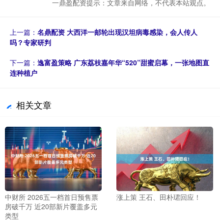
一鼎盈配资提示：文章来自网络，不代表本站观点。
上一篇：
名鼎配资 大西洋一邮轮出现汉坦病毒感染，会人传人
吗？专家研判
下一篇：
逸富盈策略 广东荔枝嘉年华“520”甜蜜启幕，一张地图直
连种植户
相关文章
中财所 2026五一档首日预售票
涨上策 王石、田朴珺回应！
房破千万 近20部新片覆盖多元
类型