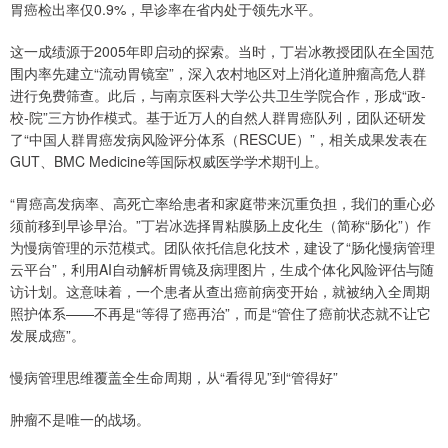
胃癌检出率仅0.9%，早诊率在省内处于领先水平。
这一成绩源于2005年即启动的探索。当时，丁岩冰教授团队在全国范
围内率先建立“流动胃镜室”，深入农村地区对上消化道肿瘤高危人群
进行免费筛查。此后，与南京医科大学公共卫生学院合作，形成“政-
校-院”三方协作模式。基于近万人的自然人群胃癌队列，团队还研发
了“中国人群胃癌发病风险评分体系（RESCUE）”，相关成果发表在
GUT、BMC Medicine等国际权威医学学术期刊上。
“胃癌高发病率、高死亡率给患者和家庭带来沉重负担，我们的重心必
须前移到早诊早治。”丁岩冰选择胃粘膜肠上皮化生（简称“肠化”）作
为慢病管理的示范模式。团队依托信息化技术，建设了“肠化慢病管理
云平台”，利用AI自动解析胃镜及病理图片，生成个体化风险评估与随
访计划。这意味着，一个患者从查出癌前病变开始，就被纳入全周期
照护体系——不再是“等得了癌再治”，而是“管住了癌前状态就不让它
发展成癌”。
慢病管理思维覆盖全生命周期，从“看得见”到“管得好”
肿瘤不是唯一的战场。