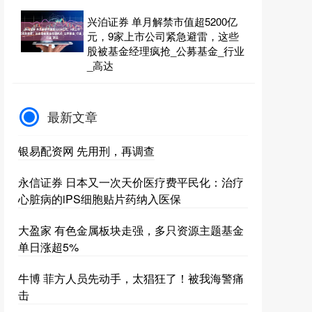
兴泊证券 单月解禁市值超5200亿
元，9家上市公司紧急避雷，这些
股被基金经理疯抢_公募基金_行业
_高达
最新文章
银易配资网 先用刑，再调查
永信证券 日本又一次天价医疗费平民化：治疗
心脏病的iPS细胞贴片药纳入医保
大盈家 有色金属板块走强，多只资源主题基金
单日涨超5%
牛博 菲方人员先动手，太猖狂了！被我海警痛
击