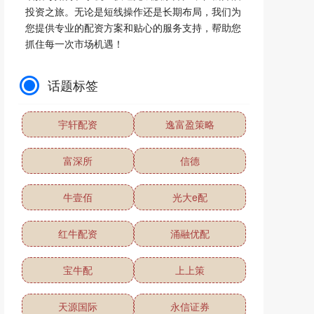
投资之旅。无论是短线操作还是长期布局，我们为
您提供专业的配资方案和贴心的服务支持，帮助您
抓住每一次市场机遇！
话题标签
宇轩配资
逸富盈策略
富深所
信德
牛壹佰
光大e配
红牛配资
涌融优配
宝牛配
上上策
天源国际
永信证券