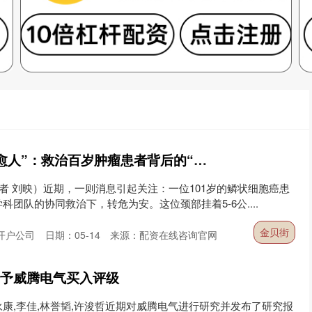
金贝街 从“治病”到“愈人”：救治百岁肿瘤患者背后的“扬州模式”
记者 刘映）近期，一则消息引起关注：一位101岁的鳞状细胞癌患
团队的协同救治下，转危为安。这位颈部挂着5-6公....
金贝街
开户公司
日期：05-14
来源：配资在线咨询官网
给予威腾电气买入评级
康,李佳,林誉韬,许浚哲近期对威腾电气进行研究并发布了研究报