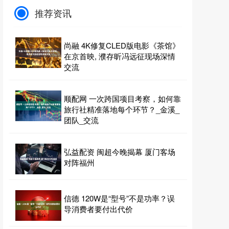
推荐资讯
尚融 4K修复CLED版电影《茶馆》
在京首映, 濮存昕冯远征现场深情
交流
顺配网 一次跨国项目考察，如何靠
旅行社精准落地每个环节？_金溪_
团队_交流
弘益配资 闽超今晚揭幕 厦门客场
对阵福州
信德 120W是“型号”不是功率？误
导消费者要付出代价