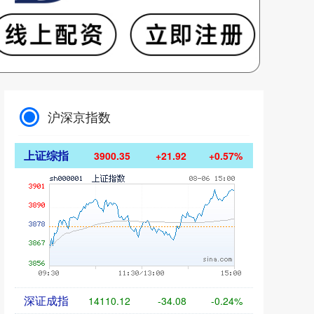
沪深京指数
上证综指
3900.35
+21.92
+0.57%
深证成指
14110.12
-34.08
-0.24%