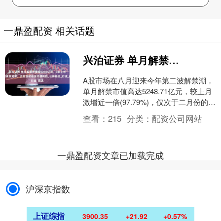
一鼎盈配资 相关话题
兴泊证券 单月解禁市值超5200亿元，9家上市公司紧急避雷，这些股被基金经理疯抢_公募基金_行业_高达
A股市场在八月迎来今年第二波解禁潮，
单月解禁市值高达5248.71亿元，较上月
激增近一倍(97.79%)，仅次于二月份的峰
值。 这波解禁潮，尤其以8月11日至1....
查看：
215
分类：
配资公司网站
一鼎盈配资文章已加载完成
沪深京指数
上证综指
3900.35
+21.92
+0.57%