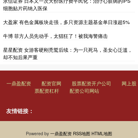
永信证券 日本又一次天价医疗费平民化：治疗心脏病的iPS
细胞贴片药纳入医保
大盈家 有色金属板块走强，多只资源主题基金单日涨超5%
牛博 菲方人员先动手，太猖狂了！被我海警痛击
星星配资 女游客硬刚秃鹫后续：为一只死马，圣女心泛滥，
却不知后果严重
一鼎盈配资
配资官网
股票配资开户公司
网上股
票配资杠杆
配资公司网站
友情链接：
Powered by
一鼎盈配资
RSS地图
HTML地图