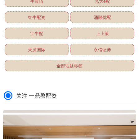
牛壹佰
光大e配
红牛配资
涌融优配
宝牛配
上上策
天源国际
永信证券
全部话题标签
关注 一鼎盈配资